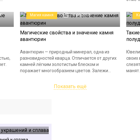
8
Магия камня
13.08.2018
К
Магические свойства и значение камня
Такие
авантюрин
полуд
Авантюрин — природный минерал, одна из
Ювели
стью,
разновидностей кварца. Отличается от других
своих 
лет.
камней лёгким золотистым блеском и
слезят
поражает многообразием цветов. Залежи...
манят..
Показать ещё
ений и сплава