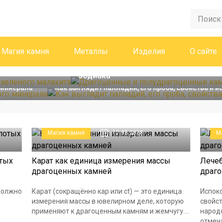
Гороскоп камней
13.08.2018
Магия камня
Металлы
Изделия
О сайте
 зелёного
Драгоценные и полудрагоценные ка
Металлы
13.08.2018
зодиака
 минерала
Как выглядит палладий, его проба, свойства и 
Магия камня
17.08.2018
М
отых
Карат как единица измерения массы
Лечеб
драгоценных камней
драг
должно
Карат (сокращённо кар или ct) — это единица
Испоко
измерения массы в ювелирном деле, которую
свойс
применяют к драгоценным камням и жемчугу....
народо
..
отмеча