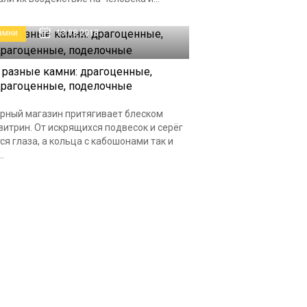
амни
13.08.2018
 разные камни: драгоценные,
рагоценные, поделочные
рный магазин притягивает блеском
витрин. От искрящихся подвесок и серёг
ся глаза, а кольца с кабошонами так и
.