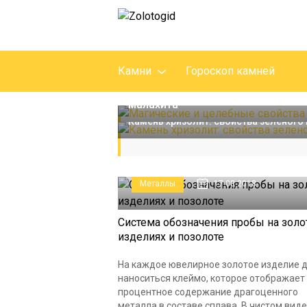
Поделочные
13.08.2018
Камни
Гороскоп камней
Магические и целебные свойства
Магия камня
13.08.2018
малахита
Камень хризолит: свойства зеленого
Металлы
17.08.2018
Система обозначения пробы на зол
изделиях и позолоте
На каждое ювелирное золотое изделие 
наноситься клеймо, которое отображает
процентное содержание драгоценного
металла в составе сплава. В чистом виде.