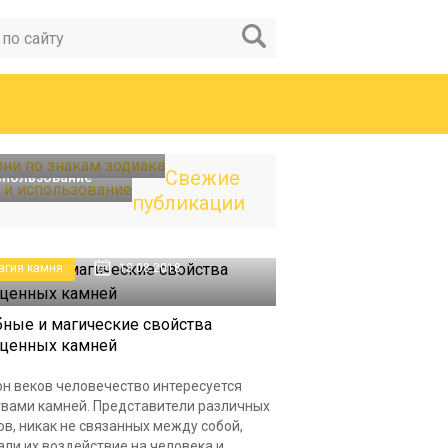
мни по знакам
Свежие
использование
публикации
агия камня
13.08.2018
ные и магические свойства
оценных камней
н веков человечество интересуется
твами камней. Представители различных
в, никак не связанных между собой,
ли их воздействие на человека и...